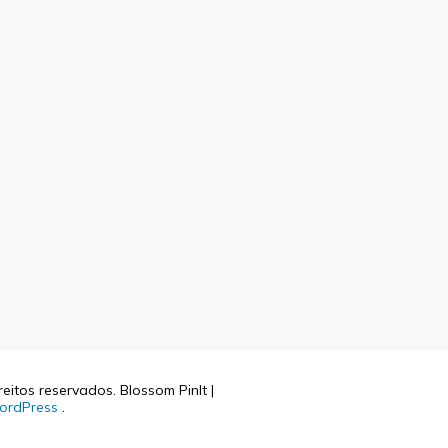
reitos reservados.
Blossom PinIt |
ordPress
.