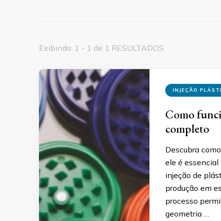
Exibindo: 1 - 1 de 1 RESULTADOS
INJEÇÃO PLÁST
Como funcio
completo
Descubra como f
ele é essencial
injeção de plás
produção em es
processo permi
geometria …