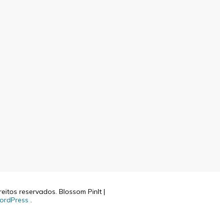
reitos reservados.
Blossom PinIt |
ordPress
.