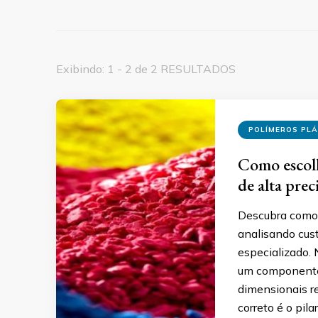
Exibindo: 1 - 2 de 2 RESULTADOS
POLÍMEROS PL
Como escolh
de alta prec
Descubra como e
analisando cust
especializado. 
um componente 
dimensionais re
correto é o pila