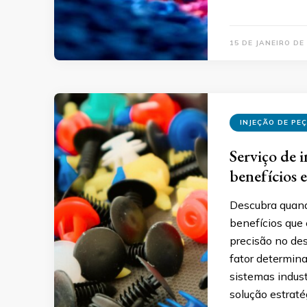
15 DE JANEIRO DE
INJEÇÃO DE PE
Serviço de i
benefícios 
Descubra quando
benefícios que 
precisão no de
fator determin
sistemas indust
solução estrat