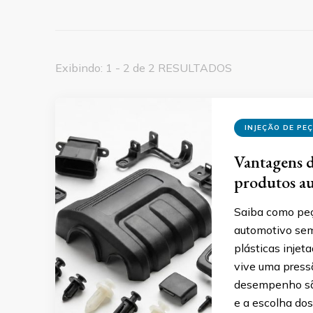
Exibindo: 1 - 2 de 2 RESULTADOS
INJEÇÃO DE PE
Vantagens de
produtos a
Saiba como peç
automotivo sem
plásticas inje
vive uma pressã
desempenho sã
e a escolha dos