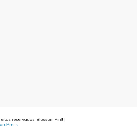
reitos reservados.
Blossom PinIt |
ordPress
.