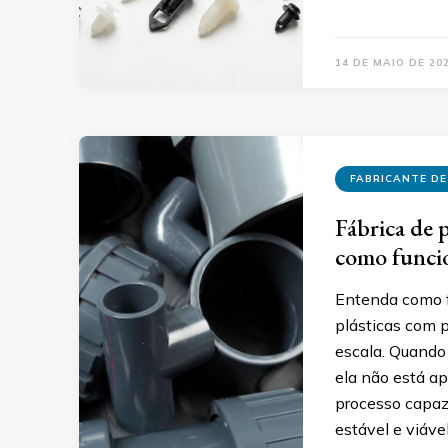
14 DE MAIO DE 20
FABRICANTE DE
Fábrica de 
como funcio
Entenda como f
plásticas com 
escala. Quando
ela não está a
processo capaz 
estável e viáve