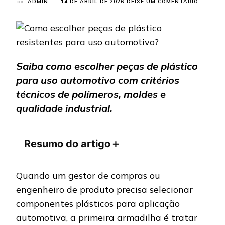
EM
por
ADMIN
14 DE ABRIL DE 2026
DEIXE UM COMENTÁRIO
COMO
ESCOLH
PEÇAS
DE
PLÁSTI
RESISTE
Saiba como escolher peças de plástico
PARA
USO
para uso automotivo com critérios
AUTOMO
técnicos de polímeros, moldes e
qualidade industrial.
Resumo do artigo
＋
Quando um gestor de compras ou
engenheiro de produto precisa selecionar
componentes plásticos para aplicação
automotiva, a primeira armadilha é tratar