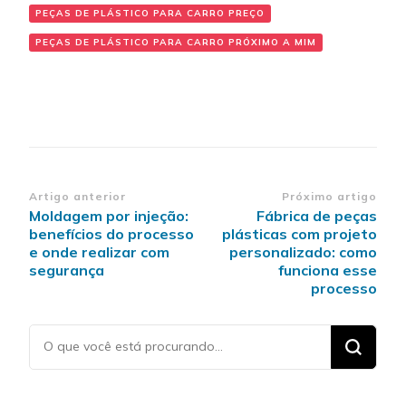
PEÇAS DE PLÁSTICO PARA CARRO PREÇO
PEÇAS DE PLÁSTICO PARA CARRO PRÓXIMO A MIM
Navegação
Artigo anterior
Próximo artigo
Moldagem por injeção:
Fábrica de peças
de
benefícios do processo
plásticas com projeto
post
e onde realizar com
personalizado: como
segurança
funciona esse
processo
Procurando
algo?