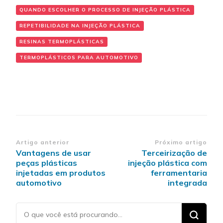
QUANDO ESCOLHER O PROCESSO DE INJEÇÃO PLÁSTICA
REPETIBILIDADE NA INJEÇÃO PLÁSTICA
RESINAS TERMOPLÁSTICAS
TERMOPLÁSTICOS PARA AUTOMOTIVO
Navegação
Artigo anterior
Próximo artigo
Vantagens de usar
Terceirização de
de
peças plásticas
injeção plástica com
post
injetadas em produtos
ferramentaria
automotivo
integrada
Procurando