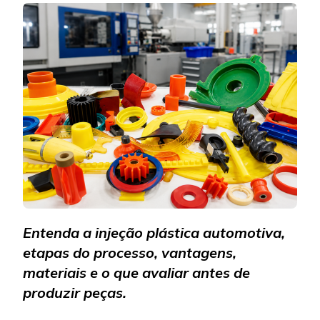
AUTOMO
GUIA
COMPL
SOBRE
O
PROCES
Entenda a injeção plástica automotiva,
etapas do processo, vantagens,
materiais e o que avaliar antes de
produzir peças.