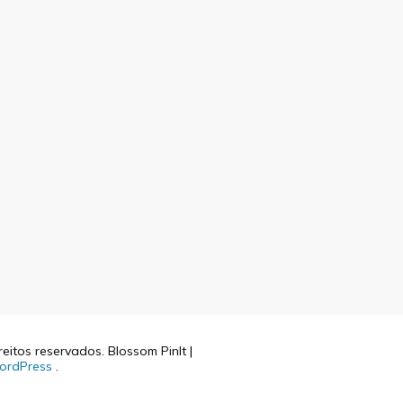
reitos reservados.
Blossom PinIt |
ordPress
.