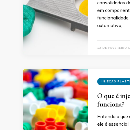
consolidadas d
em componentes
funcionalidade
automotivo, …
13 DE FEVEREIRO 
INJEÇÃO PLÁST
O que é inje
funciona?
Entenda o que é
ele é essencial