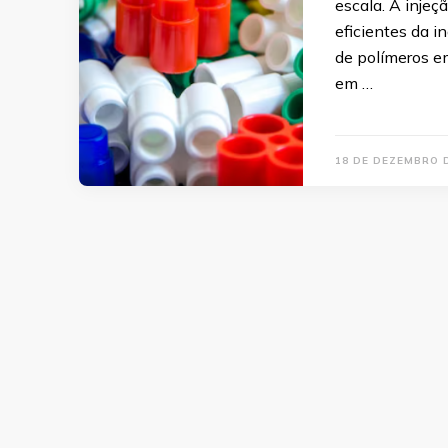
escala. A injeç
eficientes da i
de polímeros em
em …
18 DE DEZEMBRO 