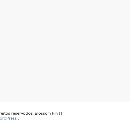
reitos reservados.
Blossom PinIt |
ordPress
.